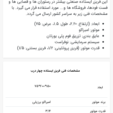
این فریزر ایستاده صنعتی بیشتر در رستوران ها و قصابی ها و
فست فودها، فروشگاه ها و... مورد استفاده قرار می گیرد. با
مشخصات فنی زیر به سراسر کشور ارسال می گردد.
ابعاد: (ارتفاع: 2.20، طول: 1.5، عرض: 75)
موتور: امبراکو
عایق بندی: تزریق فوم پلی یورتان
سیستم سرمایشی: نوفراست
قدرت موتور: (فریزر پروتئینی: 1/2، فریزر بستنی: 1/5)
مشخصات فنی فریزر ایستاده چهار درب
150*200*75
ابعاد
برند موتور
امبراکو برزیلی
قدرت موتور
3/4