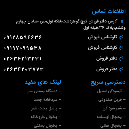
اطلاعات تماس
آدرس دفتر فروش
کرج،گوهردشت،فلکه اول،بین خیابان چهارم
وششم،پلاک 34،طبقه اول
کارشناس فروش
09128594636
کارشناس فروش
09197099538
دفتر فروش
02634213231
دفتر فروش
02634203773
دسترسی سریع
لینک های مفید
آبسردکن استیل
دستگاه بستنی ساز
فریزر صندوقی
سردخانه جسد
شیر سرد کن
پاتیل پخت شیر
یخچال ایستاده
یخچال داروخانه
یخچال هتلی
یخچال بستنی