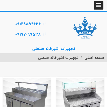
09128594636
09197099538
تجهیزات آشپزخانه صنعتی
صفحه اصلی
تجهیزات آشپزخانه صنعتی