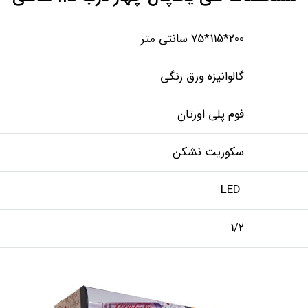
200*115*75 سانتی متر
گالوانیزه ورق رنگی
فوم پلی اورتان
سکوریت نشکن
LED
1/2