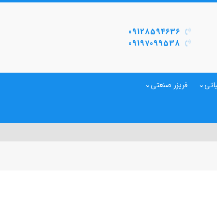
09128594636
09197099538
اتی
فریزر صنعتی