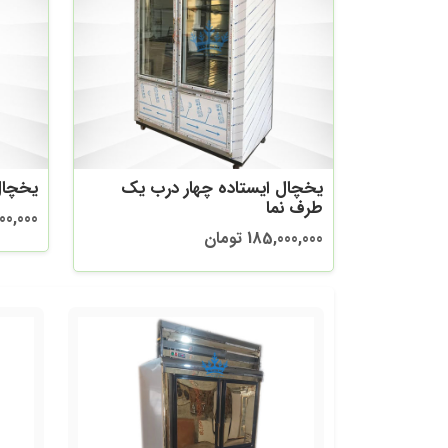
یخچال ایستاده چهار درب یک
یخچال
طرف نما
90,000,000
185,000,000 تومان