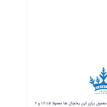
چهار درب صنعتی قابل طراحی در ابعاد مختلف توسط صنایع برودتی پرنس سرما می باشد اما ارتفاع معمول برای این یخچال ها معمولا 1.2،1.5 و 2