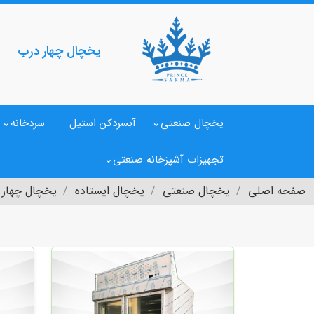
یخچال چهار درب
یخچال صنعتی
آبسردکن استیل
سردخانه
تجهیزات آشپزخانه صنعتی
صفحه اصلی
یخچال صنعتی
یخچال ایستاده
یخچال چهار 