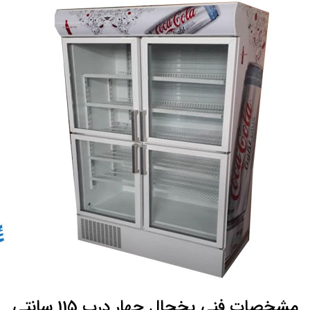
مشخصات فنی یخچال چهار درب 115 سانتی