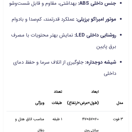
جنس داخلی ABS:
بهداشتی، مقاوم و قابل شست‌وشو
موتور امبراکو برزیلی:
عملکرد قدرتمند، کم‌صدا و بادوام
روشنایی داخلی LED:
نمایش بهتر محتویات با مصرف
برق پایین
شیشه دوجداره:
جلوگیری از اتلاف سرما و حفظ دمای
داخلی
ابعاد
تعداد
مدل
(طول×عرض×ارتفاع)
طبقات
ویژگی
3 فوت
60×57×47
1 طبقه
مناسب اتاق هتل و
سانتی‌متر
دفاتر