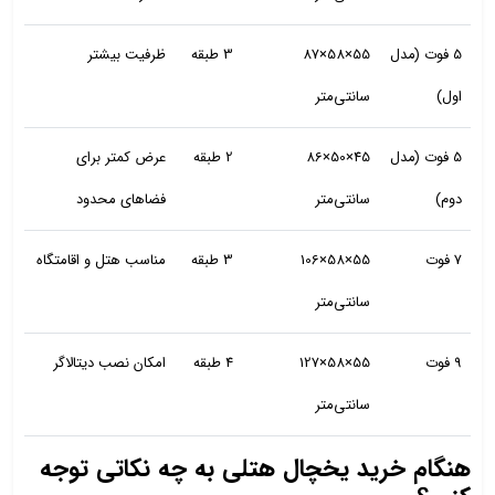
5 فوت (مدل
55×58×87
3 طبقه
ظرفیت بیشتر
اول)
سانتی‌متر
5 فوت (مدل
45×50×86
2 طبقه
عرض کمتر برای
دوم)
سانتی‌متر
فضاهای محدود
7 فوت
55×58×106
3 طبقه
مناسب هتل و اقامتگاه
سانتی‌متر
9 فوت
55×58×127
4 طبقه
امکان نصب دیتالاگر
سانتی‌متر
هنگام خرید یخچال هتلی به چه نکاتی توجه