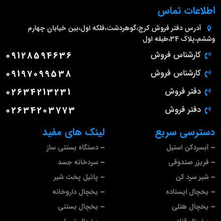
اطلاعات تماس
آدرس دفتر فروش
کرج،گوهردشت،فلکه اول،بین خیابان چهارم
وششم،پلاک 34،طبقه اول
کارشناس فروش
09128594636
کارشناس فروش
09197099538
دفتر فروش
02634213231
دفتر فروش
02634203773
دسترسی سریع
لینک های مفید
آبسردکن استیل
دستگاه بستنی ساز
فریزر صندوقی
سردخانه جسد
شیر سرد کن
پاتیل پخت شیر
یخچال ایستاده
یخچال داروخانه
یخچال هتلی
یخچال بستنی