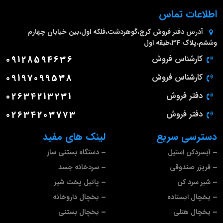
اطلاعات تماس
آدرس دفتر فروش
کرج،گوهردشت،فلکه اول،بین خیابان چهارم
وششم،پلاک 34،طبقه اول
کارشناس فروش
09128594636
کارشناس فروش
09197099538
دفتر فروش
02634213231
دفتر فروش
02634203773
دسترسی سریع
لینک های مفید
آبسردکن استیل
دستگاه بستنی ساز
فریزر صندوقی
سردخانه جسد
شیر سرد کن
پاتیل پخت شیر
یخچال ایستاده
یخچال داروخانه
یخچال هتلی
یخچال بستنی