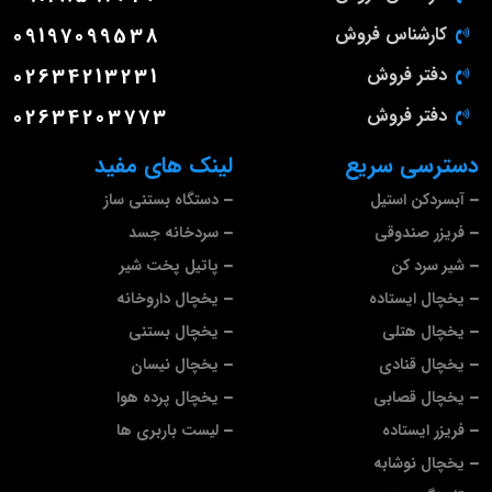
کارشناس فروش
09197099538
دفتر فروش
02634213231
دفتر فروش
02634203773
دسترسی سریع
لینک های مفید
آبسردکن استیل
دستگاه بستنی ساز
فریزر صندوقی
سردخانه جسد
شیر سرد کن
پاتیل پخت شیر
یخچال ایستاده
یخچال داروخانه
یخچال هتلی
یخچال بستنی
یخچال قنادی
یخچال نیسان
یخچال قصابی
یخچال پرده هوا
فریزر ایستاده
لیست باربری ها
یخچال نوشابه