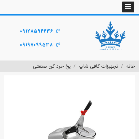
09128594636
09197099538
خانه
تجهیزات کافی شاپ
یخ خرد کن صنعتی