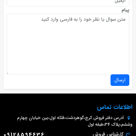
پیام
ارسال
اطلاعات تماس
آدرس دفتر فروش
کرج،گوهردشت،فلکه اول،بین خیابان چهارم
وششم،پلاک 34،طبقه اول
کارشناس فروش
09128594636