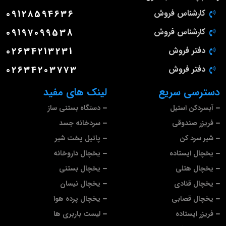
کارشناس فروش
09128594636
کارشناس فروش
09197099538
دفتر فروش
02634213231
دفتر فروش
02634203773
دسترسی سریع
لینک های مفید
آبسردکن استیل
دستگاه بستنی ساز
فریزر صندوقی
سردخانه جسد
شیر سرد کن
پاتیل پخت شیر
یخچال ایستاده
یخچال داروخانه
یخچال هتلی
یخچال بستنی
یخچال قنادی
یخچال نیسان
یخچال قصابی
یخچال پرده هوا
فریزر ایستاده
لیست باربری ها