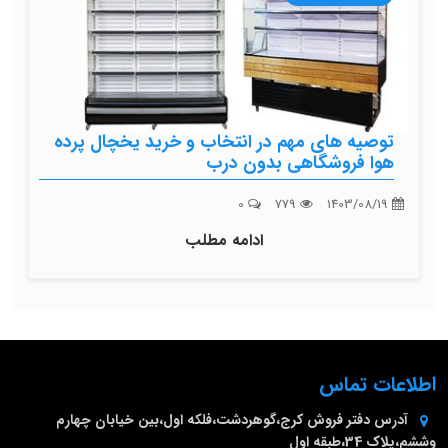
توصیه های مهم در انتخاب و خرید یخچال پرده
هوا فروشگاهی بدون درب
0
779
1403/08/19
ادامه مطلب
اطلاعات تماس
آدرس دفتر فروش
کرج،گوهردشت،فلکه اول،بین خیابان چهارم
وششم،پلاک 34،طبقه اول