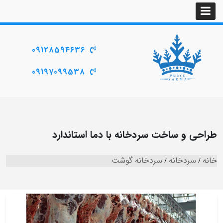
09128594636
09197099538
طراحی و ساخت سردخانه با دما استاندارد
خانه
سردخانه
سردخانه گوشت