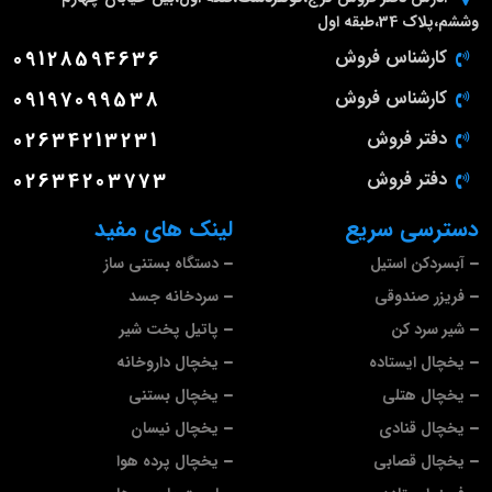
وششم،پلاک 34،طبقه اول
کارشناس فروش
09128594636
کارشناس فروش
09197099538
دفتر فروش
02634213231
دفتر فروش
02634203773
دسترسی سریع
لینک های مفید
آبسردکن استیل
دستگاه بستنی ساز
فریزر صندوقی
سردخانه جسد
شیر سرد کن
پاتیل پخت شیر
یخچال ایستاده
یخچال داروخانه
یخچال هتلی
یخچال بستنی
یخچال قنادی
یخچال نیسان
یخچال قصابی
یخچال پرده هوا