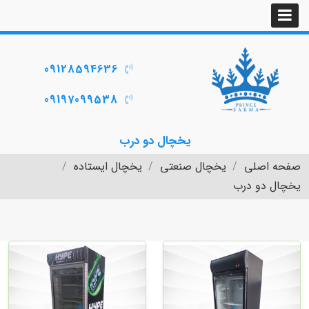
09128594636
09197099538
یخچال دو درب
صفحه اصلی
یخچال صنعتی
یخچال ایستاده
یخچال دو درب