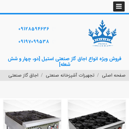
09128594636
09197099538
فروش ویژه انواع اجاق گاز صنعتی استیل [دو، چهار و شش
شعله]
صفحه اصلی
تجهیزات آشپزخانه صنعتی
اجاق گاز صنعتی