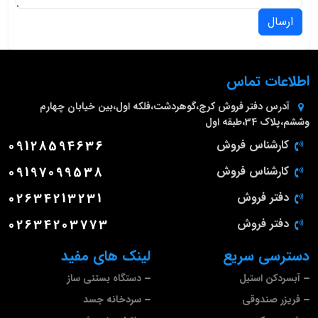
ارسال
اطلاعات تماس
آدرس دفتر فروش
کرج،گوهردشت،فلکه اول،بین خیابان چهارم
وششم،پلاک 34،طبقه اول
کارشناس فروش
09128594636
کارشناس فروش
09197099538
دفتر فروش
02634213231
دفتر فروش
02634203773
دسترسی سریع
لینک های مفید
آبسردکن استیل
دستگاه بستنی ساز
فریزر صندوقی
سردخانه جسد