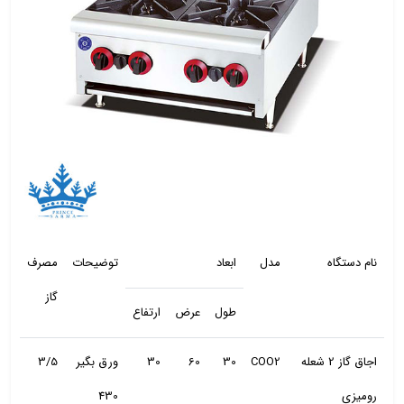
نام دستگاه
مدل
ابعاد
توضیحات
مصرف
گاز
طول
عرض
ارتفاع
اجاق گاز 2 شعله
COO2
30
60
30
ورق بگیر
3/5
رومیزی
430