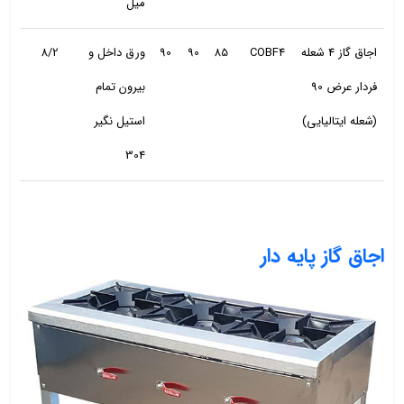
میل
اجاق گاز 4 شعله
COBF4
85
90
90
ورق داخل و
8/2
فردار عرض 90
بیرون تمام
(شعله ایتالیایی)
استیل نگیر
304
اجاق گاز پایه دار