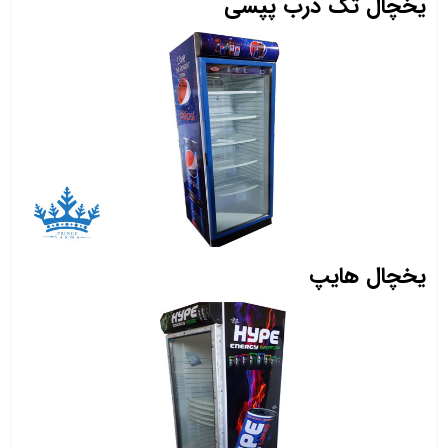
یخچال تک درب پپسی
یخچال هایپ