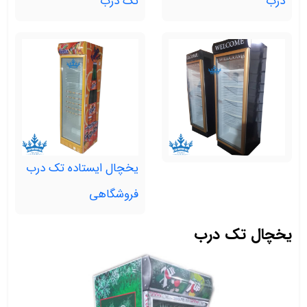
درب
تک درب
یخچال ایستاده تک درب
فروشگاهی
یخچال تک درب