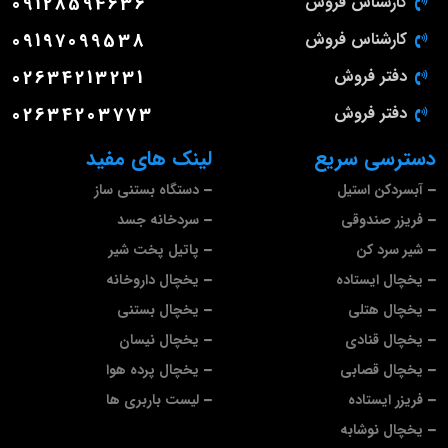
کارشناس فروش
09128594636
کارشناس فروش
09197099538
دفتر فروش
02634213231
دفتر فروش
02634203773
دسترسی سریع
لینک های مفید
آبسردکن استیل
دستگاه بستنی ساز
فریزر صندوقی
سردخانه جسد
شیر سرد کن
پاتیل پخت شیر
یخچال ایستاده
یخچال داروخانه
یخچال هتلی
یخچال بستنی
یخچال قنادی
یخچال نیسان
یخچال قصابی
یخچال پرده هوا
فریزر ایستاده
لیست باربری ها
یخچال نوشابه