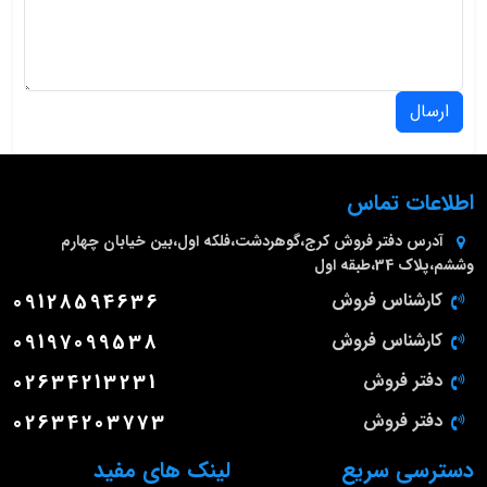
ارسال
اطلاعات تماس
آدرس دفتر فروش
کرج،گوهردشت،فلکه اول،بین خیابان چهارم
وششم،پلاک 34،طبقه اول
کارشناس فروش
09128594636
کارشناس فروش
09197099538
دفتر فروش
02634213231
دفتر فروش
02634203773
دسترسی سریع
لینک های مفید