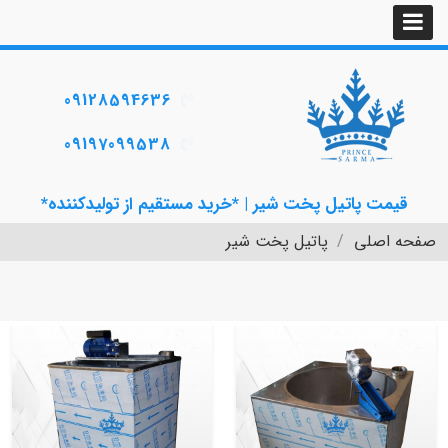
09128594636
09197099538
قیمت پاتیل پخت شیر | *خرید مستقیم از تولیدکننده*
صفحه اصلی
پاتیل پخت شیر