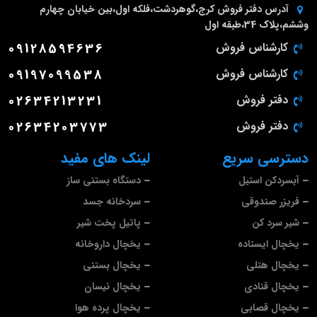
آدرس دفتر فروش
کرج،گوهردشت،فلکه اول،بین خیابان چهارم
وششم،پلاک 34،طبقه اول
کارشناس فروش
09128594636
کارشناس فروش
09197099538
دفتر فروش
02634213231
دفتر فروش
02634203773
دسترسی سریع
لینک های مفید
آبسردکن استیل
دستگاه بستنی ساز
فریزر صندوقی
سردخانه جسد
شیر سرد کن
پاتیل پخت شیر
یخچال ایستاده
یخچال داروخانه
یخچال هتلی
یخچال بستنی
یخچال قنادی
یخچال نیسان
یخچال قصابی
یخچال پرده هوا