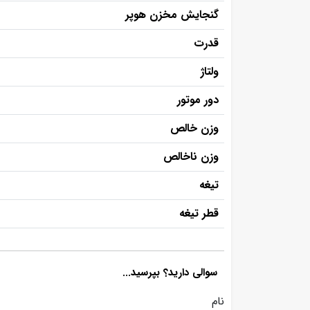
گنجایش مخزن هوپر
قدرت
ولتاژ
دور موتور
وزن خالص
وزن ناخالص
تیغه
قطر تیغه
سوالی دارید؟ بپرسید...
نام