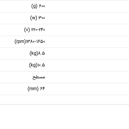
600 (g)
300 (w)
‌220-240 (v)
1380-1650(rpm)
8.5(kg)
10.5(kg)
مسطح
64 (mm)