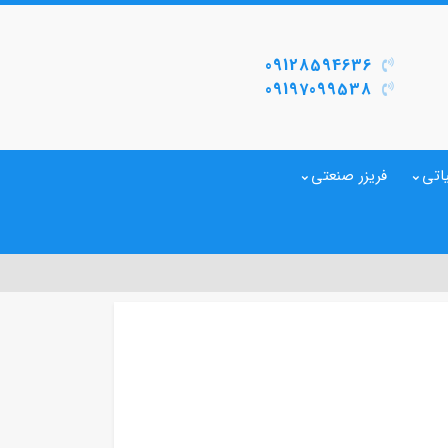
09128594636
09197099538
اتی
فریزر صنعتی