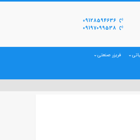
09128594636
09197099538
اتی
فریزر صنعتی