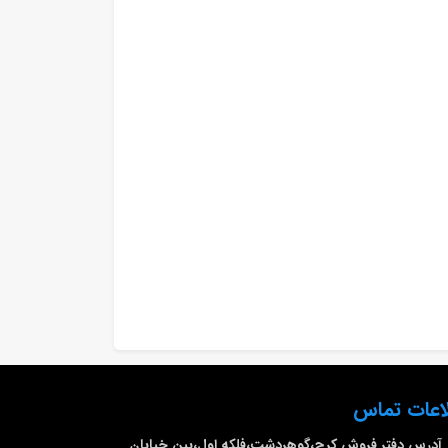
اعات تماس
آدرس دفتر فروش
کرج،گوهردشت،فلکه اول،بین خیابان