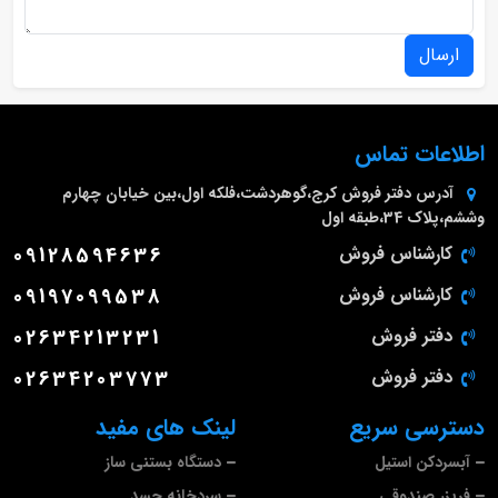
ارسال
اطلاعات تماس
آدرس دفتر فروش
کرج،گوهردشت،فلکه اول،بین خیابان چهارم
وششم،پلاک 34،طبقه اول
کارشناس فروش
09128594636
کارشناس فروش
09197099538
دفتر فروش
02634213231
دفتر فروش
02634203773
دسترسی سریع
لینک های مفید
آبسردکن استیل
دستگاه بستنی ساز
فریزر صندوقی
سردخانه جسد