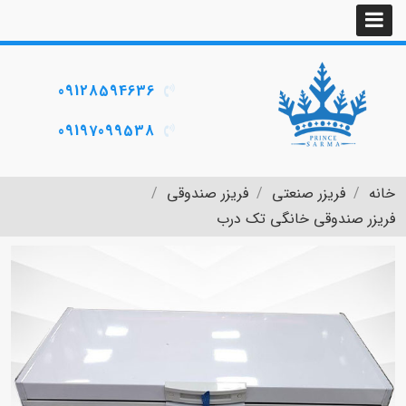
09128594636
09197099538
خانه
فریزر صنعتی
فریزر صندوقی
فریزر صندوقی خانگی تک درب