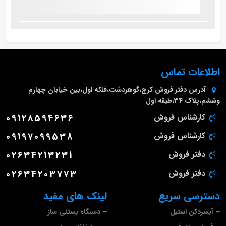
اطلاعات تماس
آدرس دفتر فروش
کرج،گوهردشت،فلکه اول،بین خیابان چهارم
وششم،پلاک 34،طبقه اول
کارشناس فروش
09128594636
کارشناس فروش
09197099538
دفتر فروش
02634213231
دفتر فروش
02634203773
دسترسی سریع
لینک های مفید
آبسردکن استیل
دستگاه بستنی ساز