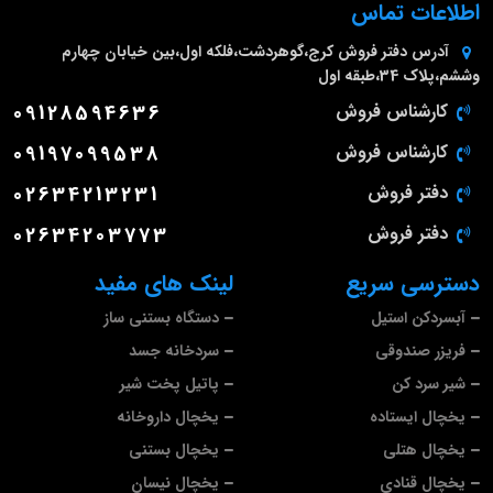
اطلاعات تماس
آدرس دفتر فروش
کرج،گوهردشت،فلکه اول،بین خیابان چهارم
وششم،پلاک 34،طبقه اول
کارشناس فروش
09128594636
کارشناس فروش
09197099538
دفتر فروش
02634213231
دفتر فروش
02634203773
دسترسی سریع
لینک های مفید
آبسردکن استیل
دستگاه بستنی ساز
فریزر صندوقی
سردخانه جسد
شیر سرد کن
پاتیل پخت شیر
یخچال ایستاده
یخچال داروخانه
یخچال هتلی
یخچال بستنی
یخچال قنادی
یخچال نیسان