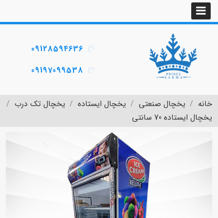
09128594636
09197099538
خانه
یخچال صنعتی
یخچال ایستاده
یخچال تک درب
یخچال ایستاده 70 سانتی