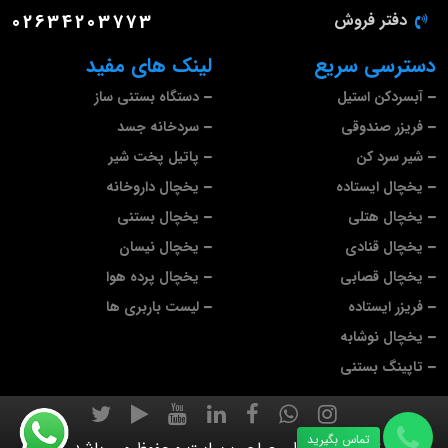
دفتر فروش
02634203773
دسترسی سریع
لینک های مفید
آبسردکن استیل
دستگاه بستنی ساز
فریزر صندوقی
سردخانه جسد
شیر سرد کن
پاتیل پخت شیر
یخچال ایستاده
یخچال داروخانه
یخچال هتلی
یخچال بستنی
یخچال قنادی
یخچال نیسان
یخچال قصابی
یخچال پرده هوا
فریزر ایستاده
لیست باربری ها
یخچال نوشابه
تاپینگ بستنی
تماس بگیرید