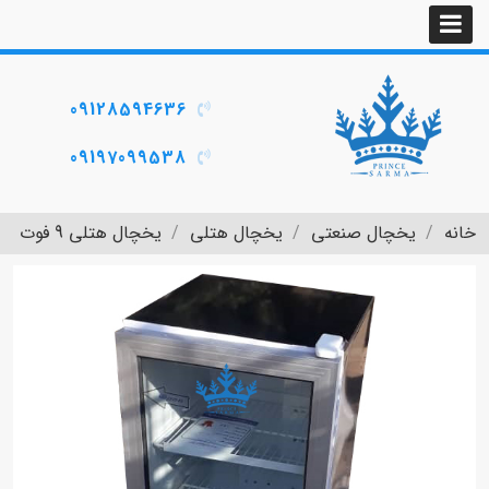
09128594636
09197099538
خانه
یخچال صنعتی
یخچال هتلی
یخچال هتلی 9 فوت