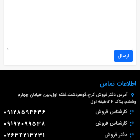
ارسال
اطلاعات تماس
آدرس دفتر فروش
کرج،گوهردشت،فلکه اول،بین خیابان چهارم
وششم،پلاک 34،طبقه اول
کارشناس فروش
09128594636
کارشناس فروش
09197099538
دفتر فروش
02634213231