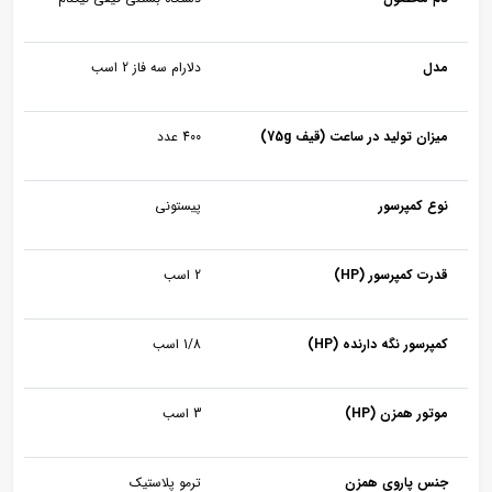
مدل
دلارام سه فاز 2 اسب
میزان تولید در ساعت (قیف 75g)
400 عدد
نوع کمپرسور
پیستونی
قدرت کمپرسور (HP)
2 اسب
کمپرسور نگه دارنده (HP)
1/8 اسب
موتور همزن (HP)
3 اسب
جنس پاروی همزن
ترمو پلاستیک