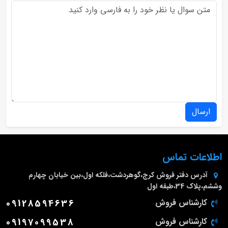
ارسال
اطلاعات تماس
آدرس دفتر فروش
کرج،گوهردشت،فلکه اول،بین خیابان چهارم
وششم،پلاک 34،طبقه اول
کارشناس فروش
09128594636
کارشناس فروش
09197099538