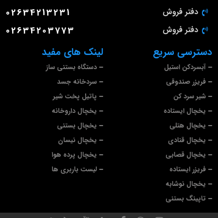
دفتر فروش
02634213231
دفتر فروش
02634203773
دسترسی سریع
لینک های مفید
آبسردکن استیل
دستگاه بستنی ساز
فریزر صندوقی
سردخانه جسد
شیر سرد کن
پاتیل پخت شیر
یخچال ایستاده
یخچال داروخانه
یخچال هتلی
یخچال بستنی
یخچال قنادی
یخچال نیسان
یخچال قصابی
یخچال پرده هوا
فریزر ایستاده
لیست باربری ها
یخچال نوشابه
تاپینگ بستنی