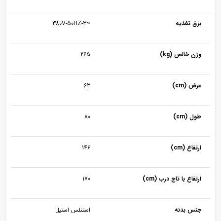
برق تغذیه
~380V-50HZ-3
وزن خالص (kg)
265
عرض (cm)
63
طول (cm)
80
ارتفاع (cm)
146
ارتفاع با تاج درب (cm)
170
جنس بدنه
استنلس استیل