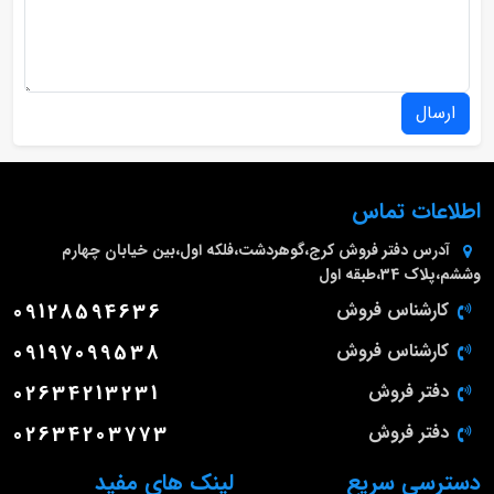
ارسال
اطلاعات تماس
آدرس دفتر فروش
کرج،گوهردشت،فلکه اول،بین خیابان چهارم
وششم،پلاک 34،طبقه اول
کارشناس فروش
09128594636
کارشناس فروش
09197099538
دفتر فروش
02634213231
دفتر فروش
02634203773
دسترسی سریع
لینک های مفید