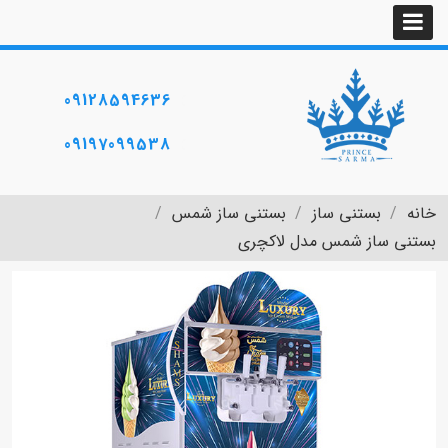
09128594636
09197099538
خانه
بستنی ساز
بستنی ساز شمس
بستنی ساز شمس مدل لاکچری