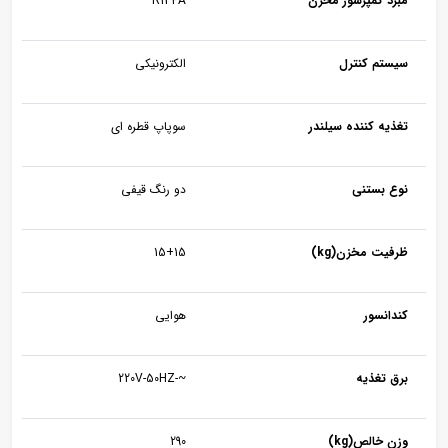
مبرد کمپرسور مخزن
R134A
سیستم کنترل
الکترونیکی
تغذیه کننده سیلندر
سوپاپ قطره ای
نوع بستنی
دو رنگ قیفی
ظرفیت مخزن(kg)
15+15
کندانسور
هوایی
برق تغذیه
~-220V-50HZ
وزن خالص(kg)
290