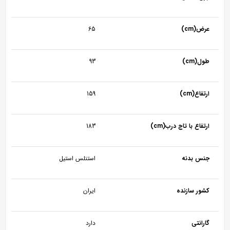
عرض(cm)
65
طول(cm)
93
ارتفاع(cm)
159
ارتفاع با تاج درب(cm)
183
جنس بدنه
استنلس استیل
کشور سازنده
ایران
گارانتی
دارد