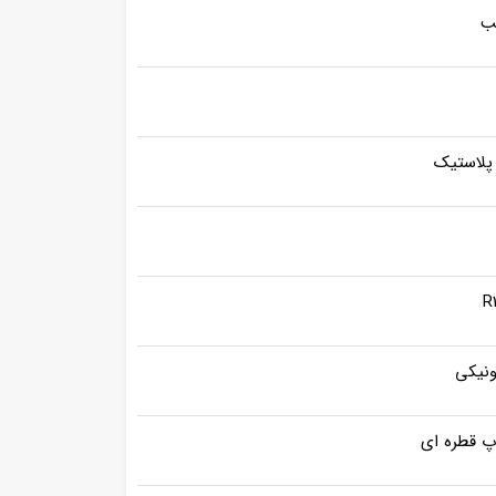
 پلاستیک
R
ونیکی
پ قطره ای