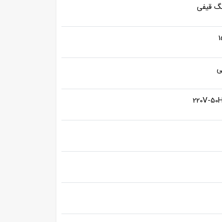
نگ قیفی
1
ی