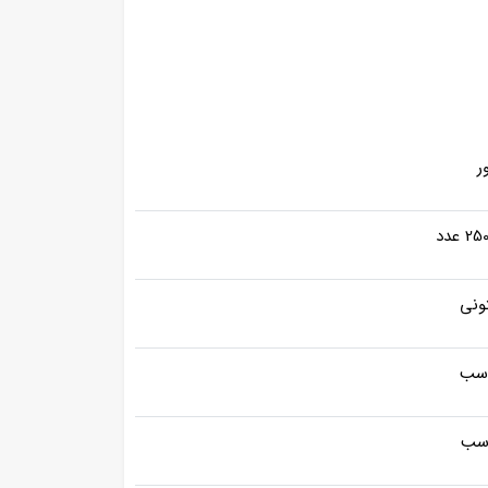
ر
 عدد
ونی