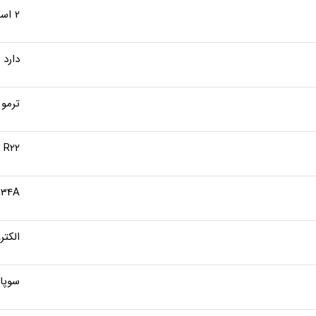
2 اسب
دارد
ترمو
R22
134A
الکتر
سوپا