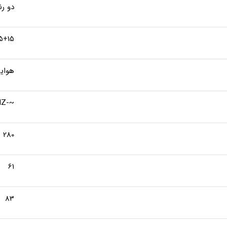
دو ر
5+15
هوای
~-220V-50HZ
280
61
83