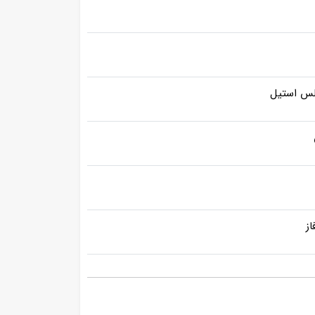
لس استیل
ز