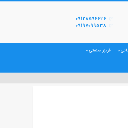
09128594636
09197099538
اتی
فریزر صنعتی