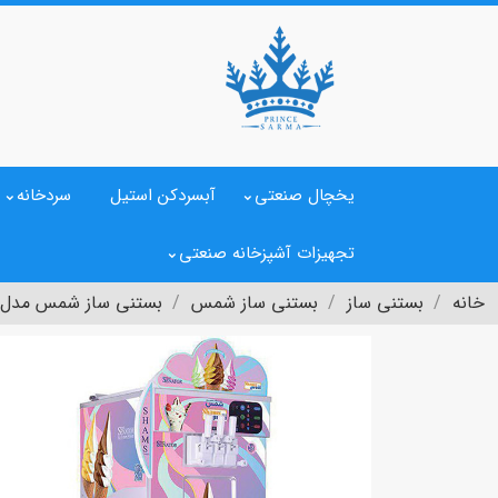
یخچال صنعتی
آبسردکن استیل
سردخانه
تجهیزات آشپزخانه صنعتی
خانه
بستنی ساز
بستنی ساز شمس
بستنی ساز شمس مدل س