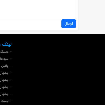
ارسال
لینک ه
دستگاه
سردخا
پاتیل 
یخچال 
یخچال
یخچال
یخچال 
لیست ب