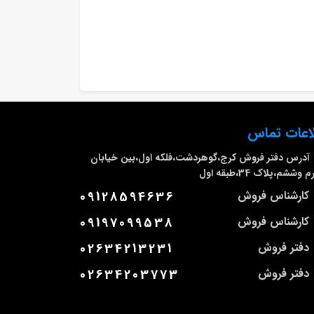
اعات تماس
آدرس دفتر فروش
کرج،گوهردشت،فلکه اول،بین خیابان
وششم،پلاک 34،طبقه اول
کارشناس فروش
09128594636
کارشناس فروش
09197099538
دفتر فروش
02634213231
دفتر فروش
02634203773