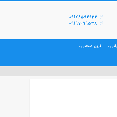
09128594636
09197099538
اتی
فریزر صنعتی