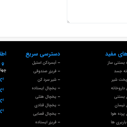
ای مفید
دسترسی سریع
اطل
 بستنی ساز
آبسردکن استیل
چهارم 
نه جسد
فریزر صندوقی
پخت شیر
شیر سرد کن
داروخانه
یخچال ایستاده
 بستنی
یخچال هتلی
 نیسان
یخچال قنادی
پرده هوا
یخچال قصابی
اربری ها
فریزر ایستاده