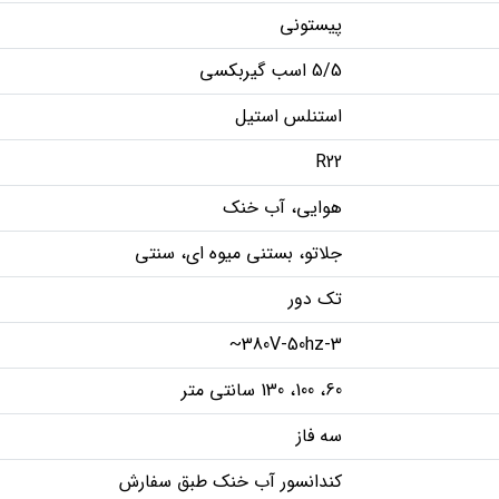
پیستونی
5/5 اسب گیربکسی
استنلس استیل
R22
هوایی، آب خنک
جلاتو، بستنی میوه ای، سنتی
تک دور
380V-50hz-3~
60، 100، 130 سانتی متر
سه فاز
کندانسور آب خنک طبق سفارش