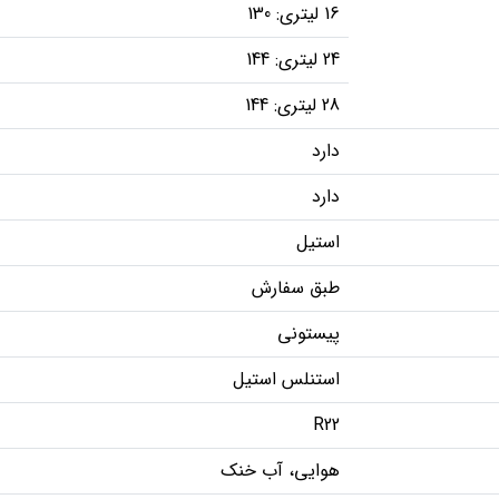
16 لیتری: 130
24 لیتری: 144
28 لیتری: 144
دارد
دارد
استیل
طبق سفارش
پیستونی
استنلس استیل
R22
هوایی، آب خنک