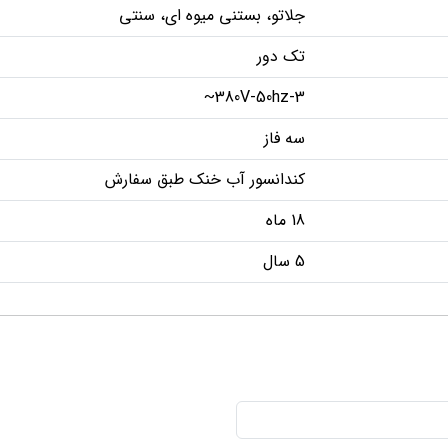
جلاتو، بستنی میوه ای، سنتی
تک دور
380V-50hz-3~
سه فاز
کندانسور آب خنک طبق سفارش
18 ماه
5 سال