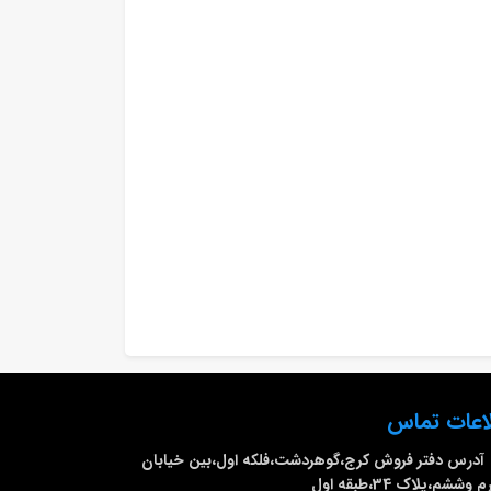
اعات تماس
آدرس دفتر فروش
کرج،گوهردشت،فلکه اول،بین خیابان
وششم،پلاک 34،طبقه اول