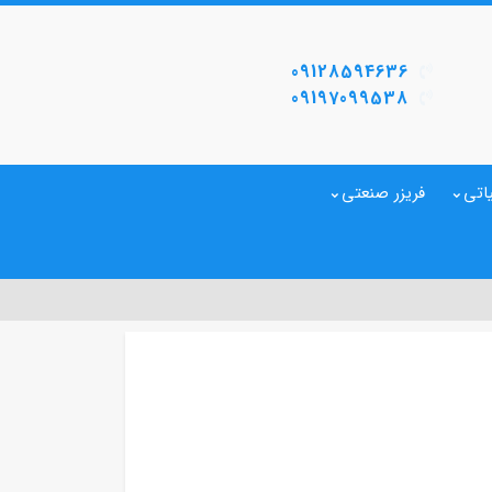
09128594636
09197099538
اتی
فریزر صنعتی