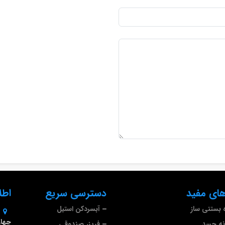
ای مفید
دسترسی سریع
اطل
 بستنی ساز
آبسردکن استیل
چهارم 
نه جسد
فریزر صندوقی