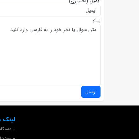
ایمیل
(اختیاری)
پیام
ارسال
لینک ه
دستگاه
سردخا