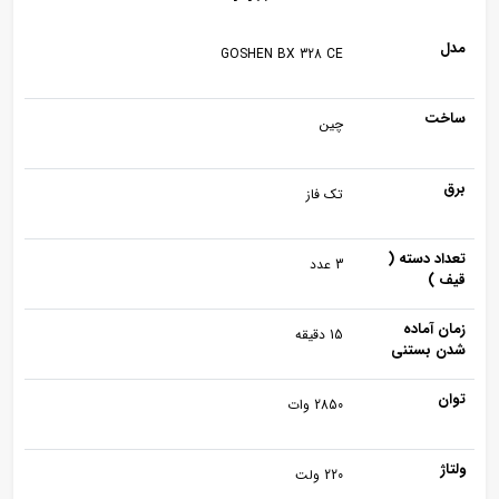
مدل
GOSHEN BX 328 CE
ساخت
چین
برق
تک فاز
تعداد دسته (
3 عدد
قیف )
زمان آماده
15 دقیقه
شدن بستنی
توان
2850 وات
ولتاژ
220 ولت