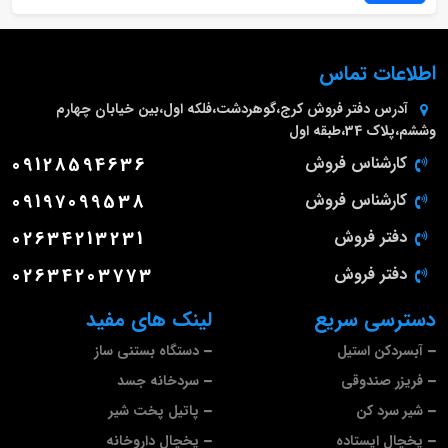
اطلاعات تماس
آدرس دفتر فروش
کرج،گوهردشت،فلکه اول،بین خیابان چهارم
وششم،پلاک 34،طبقه اول
کارشناس فروش
09128594636
کارشناس فروش
09197099538
دفتر فروش
02634213231
دفتر فروش
02634203773
دسترسی سریع
لینک های مفید
آبسردکن استیل
دستگاه بستنی ساز
فریزر صندوقی
سردخانه جسد
شیر سرد کن
پاتیل پخت شیر
یخچال ایستاده
یخچال داروخانه