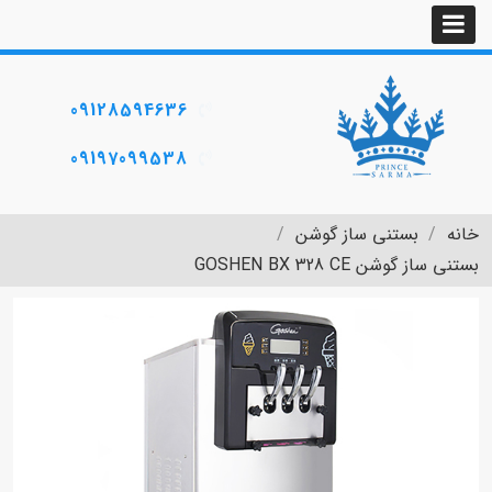
09128594636
09197099538
خانه
بستنی ساز گوشن
بستنی ساز گوشن GOSHEN BX 328 CE