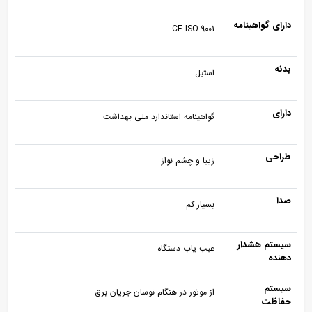
دارای گواهینامه
CE ISO 9001
بدنه
استیل
دارای
گواهینامه استاندارد ملی بهداشت
طراحی
زیبا و چشم نواز
صدا
بسیار کم
سیستم هشدار
عیب یاب دستگاه
دهنده
سیستم
از موتور در هنگام نوسان جریان برق
حفاظت