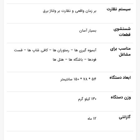
سیستم نظارت
بر زمان واقعی و نظارت بر ولتاژ برق
شستشوی
بسیار آسان
قطعات
مناسب برای
آبمیوه گیری ها – رستوران ها – کافی شاپ ها – فست
مشاغل
فودها – باشگاه ها – هتل ها
ابعاد دستگاه
54 * 78 * 150 سانتیمتر
وزن دستگاه
130 کیلو گرم
گارانتی
12 ماه