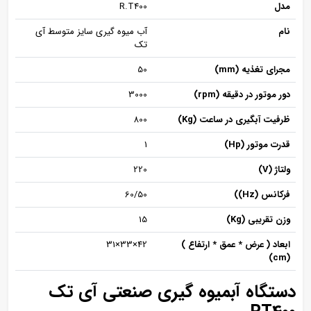
مدل
R.T400
نام
آب میوه گیری سایز متوسط آی
تک
مجرای تغذیه (mm)
50
دور موتور در دقیقه (rpm)
3000
ظرفیت آبگیری در ساعت (Kg)
800
قدرت موتور (Hp)
1
ولتاژ (V)
220
فرکانس (Hz))
60/50
وزن تقریبی (Kg)
15
ابعاد ( عرض * عمق * ارتفاع )
42×33×31
(cm)
دستگاه آبمیوه گیری صنعتی آی تک