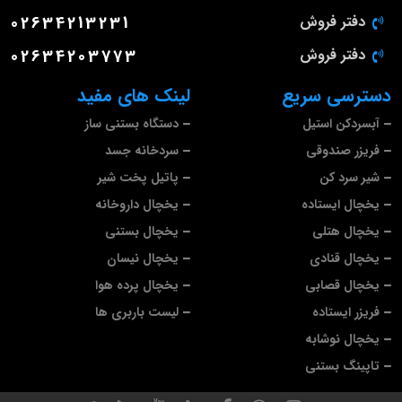
دفتر فروش
02634213231
دفتر فروش
02634203773
دسترسی سریع
لینک های مفید
آبسردکن استیل
دستگاه بستنی ساز
فریزر صندوقی
سردخانه جسد
شیر سرد کن
پاتیل پخت شیر
یخچال ایستاده
یخچال داروخانه
یخچال هتلی
یخچال بستنی
یخچال قنادی
یخچال نیسان
یخچال قصابی
یخچال پرده هوا
فریزر ایستاده
لیست باربری ها
یخچال نوشابه
تاپینگ بستنی