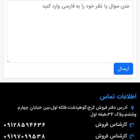
ارسال
اطلاعات تماس
آدرس دفتر فروش
کرج،گوهردشت،فلکه اول،بین خیابان چهارم
وششم،پلاک 34،طبقه اول
کارشناس فروش
09128594636
کارشناس فروش
09197099538