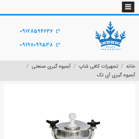
09128594636
09197099538
خانه
تجهیزات کافی شاپ
آبمیوه گیری صنعتی
آبمیوه گیری آی تک