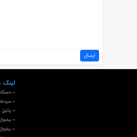
ارسال
لینک ه
دستگاه
سردخا
پاتیل 
یخچال 
یخچال