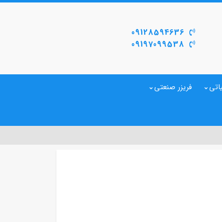
09128594636
09197099538
اتی
فریزر صنعتی