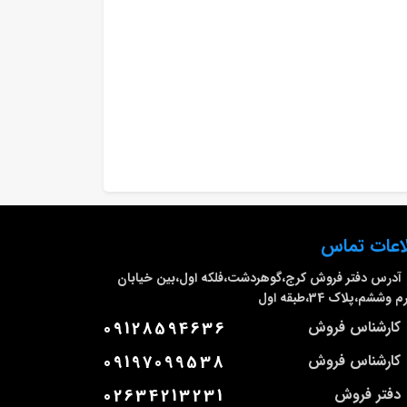
اعات تماس
آدرس دفتر فروش
کرج،گوهردشت،فلکه اول،بین خیابان
وششم،پلاک 34،طبقه اول
کارشناس فروش
09128594636
کارشناس فروش
09197099538
دفتر فروش
02634213231