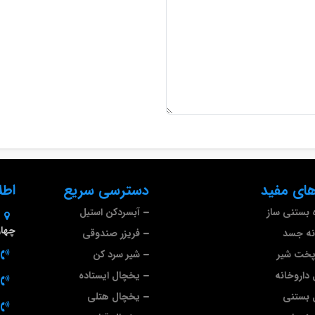
ای مفید
دسترسی سریع
اطل
 بستنی ساز
آبسردکن استیل
چهارم 
نه جسد
فریزر صندوقی
پخت شیر
شیر سرد کن
داروخانه
یخچال ایستاده
 بستنی
یخچال هتلی