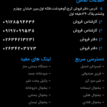
اطلاعات تماس
آدرس دفتر فروش
کرج،گوهردشت،فلکه اول،بین خیابان چهارم
وششم،پلاک 34،طبقه اول
کارشناس فروش
09128594636
کارشناس فروش
09197099538
دفتر فروش
02634213231
دفتر فروش
02634203773
دسترسی سریع
لینک های مفید
آبسردکن استیل
دستگاه بستنی ساز
فریزر صندوقی
سردخانه جسد
شیر سرد کن
پاتیل پخت شیر
یخچال ایستاده
یخچال داروخانه
یخچال هتلی
یخچال بستنی
یخچال قنادی
یخچال نیسان