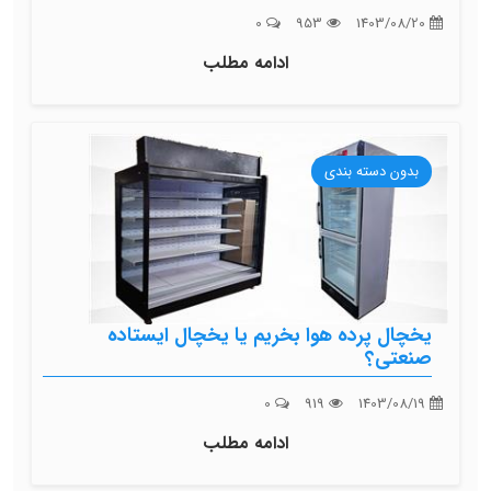
0
953
1403/08/20
ادامه مطلب
بدون دسته بندی
یخچال پرده هوا بخریم یا یخچال ایستاده
صنعتی؟
0
919
1403/08/19
ادامه مطلب